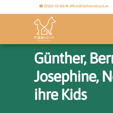
☎ 02162/ 65 426
✉
office@tierheimbruck.at
Günther, Ber
Josephine, N
ihre Kids