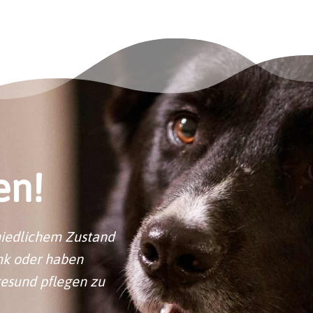
en!
hiedlichem Zustand
ank oder haben
gesund pflegen zu