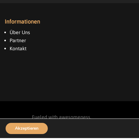
Informationen
Über Uns
Partner
Kontakt
Fueled with awesomeness.
Designed by
iService
Akzeptieren