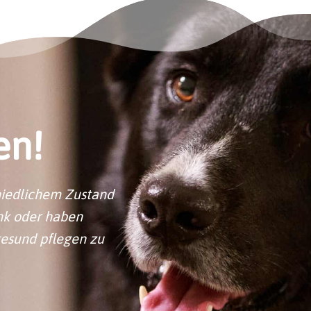
en!
hiedlichem Zustand
ank oder haben
gesund pflegen zu