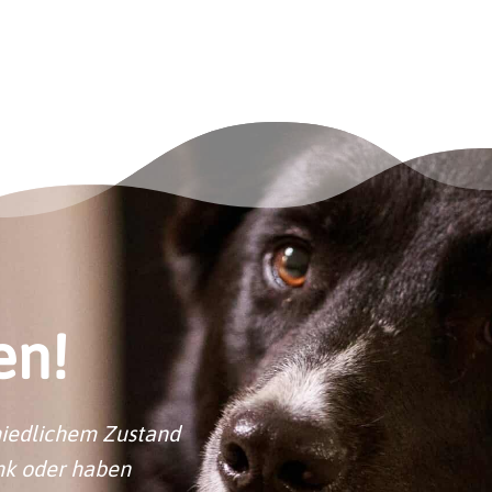
en!
hiedlichem Zustand
ank oder haben