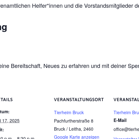
hrenamtlichen Helfer*innen und die Vorstandsmitglieder 
ng
deine Bereitschaft, Neues zu erfahren und mit deiner S
TAILS
VERANSTALTUNGSORT
VERANSTA
tum:
Tierheim Bruck
Tierheim Br
E-Mail
li 17, 2025
Pachfurtherstraße 8
Bruck / Leitha
,
2460
office@tierh
it:
Google Karte anzeigen
30 p.m. - 8:30 p.m.