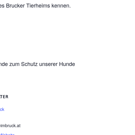
des Brucker Tierheims kennen.
pende zum Schutz unserer Hunde
LTER
uck
eimbruck.at