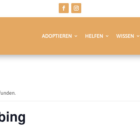
ADOPTIEREN
HELFEN
WISSEN
funden.
bing