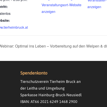
Veranstalter
Veranstaltungsort-Website
tritt:
anzeigen
anzeigen
stenlos
bsite:
w.tierheimbruck.at
Webinar: Optimal ins Leben – Vorbereitung auf den Welpen & 
Spendenkonto
Tierschutzverein Tierheim Bruck an
der Leitha und Umgebung
Sparkasse Hainburg-Bruck-Neusiedl
IBAN: AT66 2021 6249 1468 2900