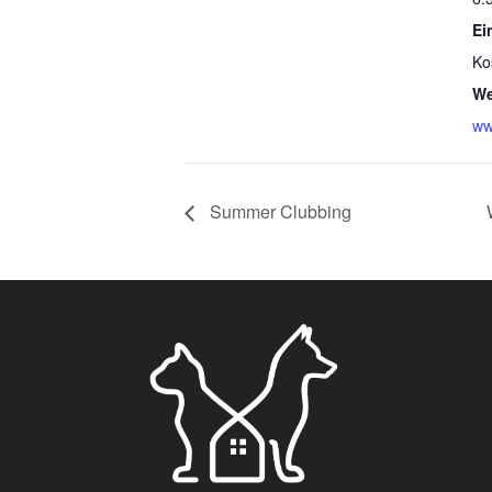
Ein
Ko
We
ww
Summer Clubbing